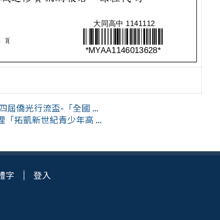
屆僑光行流盃-「全國 ...
理「拓凱新世紀青少年高 ...
體字
登入