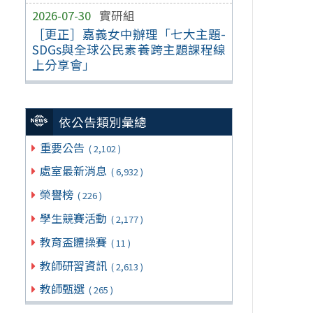
2026-07-30
實研組
［更正］嘉義女中辦理「七大主題-
SDGs與全球公民素養跨主題課程線
上分享會」
依公告類別彙總
重要公告
( 2,102 )
處室最新消息
( 6,932 )
榮譽榜
( 226 )
學生競賽活動
( 2,177 )
教育盃體操賽
( 11 )
教師研習資訊
( 2,613 )
教師甄選
( 265 )