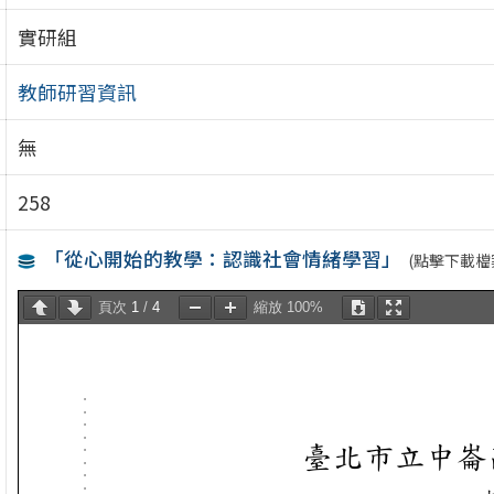
實研組
教師研習資訊
無
258
「從心開始的教學：認識社會情緒學習」
(點擊下載檔
頁次
1
/
4
縮放
100%