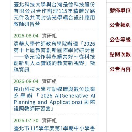
臺北科技大學與台灣是德科技股份
發佈單位
有限公司合作辦理115年積體光路
元件及共同封裝光學耦合設計應用
教師研習營
公告類別
2026-08-04
實研組
公告等級
清華大學竹師教育學院辦理「2026
第十七屆教育創新國際學術研討會
點閱次數
——多元協作與永續共好～從科技
創新到人本實踐的教育新視野」徵
公告內容
稿資訊
2026-08-04
實研組
崑山科技大學互動媒體與數位娛樂
系舉辦「2026 AI(Generative AI
Planning and Applications)國際
證照教師研習營」
2026-07-30
實研組
臺北市115學年度第1學期中小學書