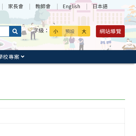
家長會
教師會
English
日本語
字級：
送出
網站導覽
小
預設
大
搜
尋：
學校專案