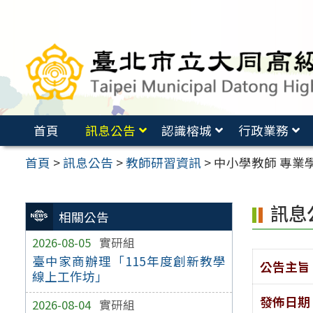
跳
至
主
要
內
容
首頁
訊息公告
認識榕城
行政業務
區
首頁
>
訊息公告
>
教師研習資訊
>
中小學教師 專業
訊息
相關公告
2026-08-05
實研組
臺中家商辦理「115年度創新教學
公告主旨
線上工作坊」
發佈日期
2026-08-04
實研組