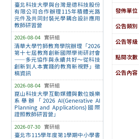
臺北科技大學與台灣是德科技股份
發佈單位
有限公司合作辦理115年積體光路
元件及共同封裝光學耦合設計應用
教師研習營
公告類別
2026-08-04
實研組
公告等級
清華大學竹師教育學院辦理「2026
第十七屆教育創新國際學術研討會
點閱次數
——多元協作與永續共好～從科技
創新到人本實踐的教育新視野」徵
公告內容
稿資訊
2026-08-04
實研組
崑山科技大學互動媒體與數位娛樂
系舉辦「2026 AI(Generative AI
Planning and Applications)國際
證照教師研習營」
2026-07-30
實研組
臺北市115學年度第1學期中小學書