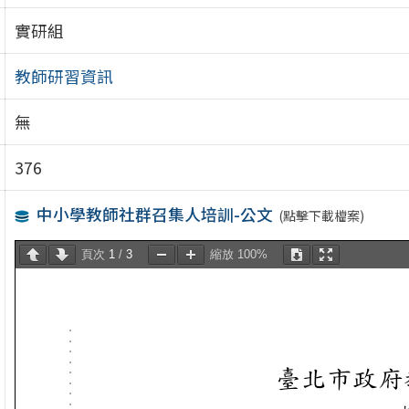
實研組
教師研習資訊
無
376
中小學教師社群召集人培訓-公文
(點擊下載檔案)
頁次
1
/
3
縮放
100%