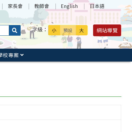
家長會
教師會
English
日本語
字級：
送出
網站導覽
小
預設
大
搜
尋：
學校專案