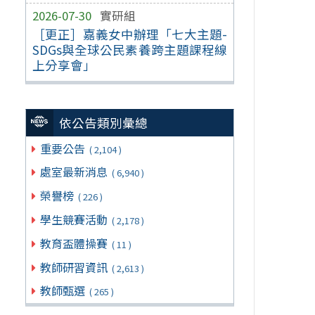
2026-07-30
實研組
［更正］嘉義女中辦理「七大主題-
SDGs與全球公民素養跨主題課程線
上分享會」
依公告類別彙總
重要公告
( 2,104 )
處室最新消息
( 6,940 )
榮譽榜
( 226 )
學生競賽活動
( 2,178 )
教育盃體操賽
( 11 )
教師研習資訊
( 2,613 )
教師甄選
( 265 )