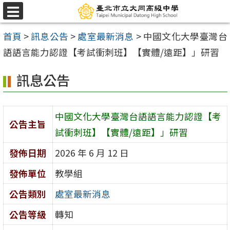
跳
選
至
單
首頁
>
訊息公告
>
處室最新消息
>
中國文化大學臺灣台
主
語語言能力認證【考試衝刺班】【實體/遠距】」研習
要
內
訊息公告
容
區
中國文化大學臺灣台語語言能力認證【考
公告主旨
試衝刺班】【實體/遠距】」研習
發佈日期
2026 年 6 月 12 日
發佈單位
教學組
公告類別
處室最新消息
公告等級
轉知