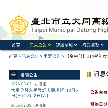
跳
至
主
要
內
容
首頁
訊息公告
認識榕城
行政業務
區
首頁
>
訊息公告
>
重要公告
>
【高中部】114學年
訊息
相關公告
2026-08-03
註冊組
大學分發入學登記志願順延自8月5
公告主旨
日(三)至8月8日(六)
發佈日期
2026-07-29
註冊組