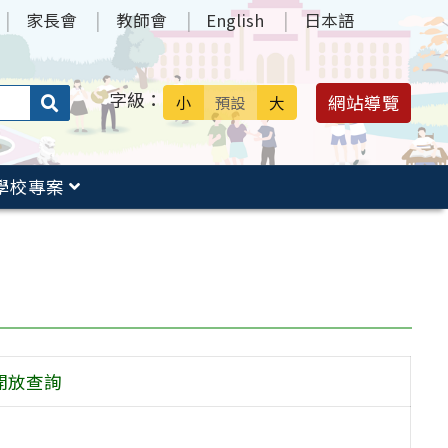
家長會
教師會
English
日本語
字級：
送出
網站導覽
小
預設
大
搜
尋：
學校專案
開放查詢