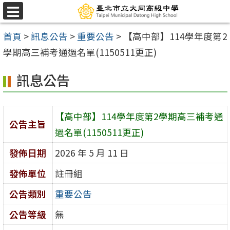
跳
選
至
單
首頁
>
訊息公告
>
重要公告
>
【高中部】114學年度第2
主
學期高三補考通過名單(1150511更正)
要
內
訊息公告
容
區
【高中部】114學年度第2學期高三補考通
公告主旨
過名單(1150511更正)
發佈日期
2026 年 5 月 11 日
發佈單位
註冊組
公告類別
重要公告
公告等級
無