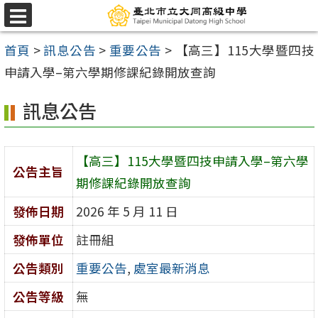
跳
選
至
單
首頁
>
訊息公告
>
重要公告
>
【高三】115大學暨四技
主
申請入學–第六學期修課紀錄開放查詢
要
內
訊息公告
容
區
【高三】115大學暨四技申請入學–第六學
公告主旨
期修課紀錄開放查詢
發佈日期
2026 年 5 月 11 日
發佈單位
註冊組
公告類別
重要公告
,
處室最新消息
公告等級
無