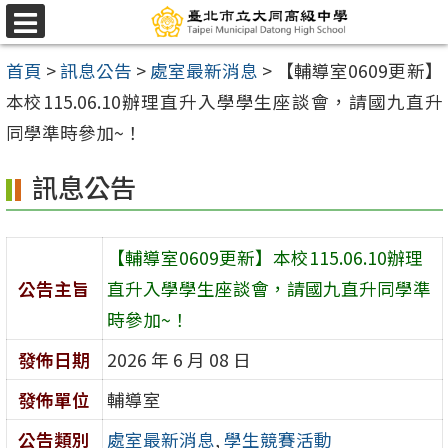
跳
選
至
單
首頁
>
訊息公告
>
處室最新消息
>
【輔導室0609更新】
主
本校115.06.10辦理直升入學學生座談會，請國九直升
要
同學準時參加~！
內
容
訊息公告
區
【輔導室0609更新】本校115.06.10辦理
公告主旨
直升入學學生座談會，請國九直升同學準
時參加~！
發佈日期
2026 年 6 月 08 日
發佈單位
輔導室
公告類別
處室最新消息
,
學生競賽活動