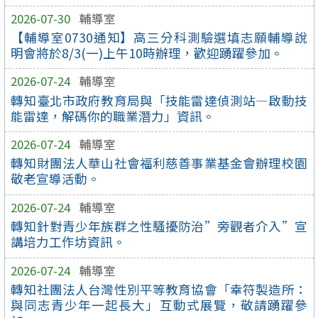
2026-07-30
輔導室
【輔導室0730通知】高三分科測驗選填志願輔導說
明會將於8/3(一)上午10時辦理，歡迎踴躍參加。
2026-07-24
輔導室
轉知臺北市政府教育局與「技能雷達偵測站—啟動技
能雷達，解碼你的職業潛力」資訊。
2026-07-24
輔導室
轉知財團法人華山社會福利慈善事業基金會辦理校園
敬老宣導活動。
2026-07-24
輔導室
轉知針對青少年族群之性騷擾防治”旁觀者介入”宣
講培力工作坊資訊。
2026-07-24
輔導室
轉知社團法人台灣性別平等教育協會「幸符製造所：
與同志青少年一起長大」互動式展覽，敬請踴躍參