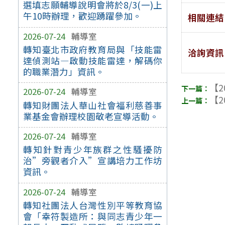
選填志願輔導說明會將於8/3(一)上
午10時辦理，歡迎踴躍參加。
相關連結
2026-07-24
輔導室
轉知臺北市政府教育局與「技能雷
洽詢資訊
達偵測站—啟動技能雷達，解碼你
的職業潛力」資訊。
【2
2026-07-24
輔導室
【2
轉知財團法人華山社會福利慈善事
業基金會辦理校園敬老宣導活動。
2026-07-24
輔導室
轉知針對青少年族群之性騷擾防
治”旁觀者介入”宣講培力工作坊
資訊。
2026-07-24
輔導室
轉知社團法人台灣性別平等教育協
會「幸符製造所：與同志青少年一