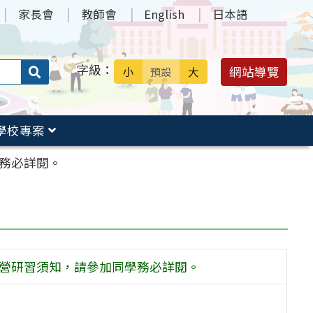
家長會
教師會
English
日本語
字級：
送出
網站導覽
小
預設
大
搜
尋：
學校專案
學務必詳閱。
習營研習須知，請參加同學務必詳閱。