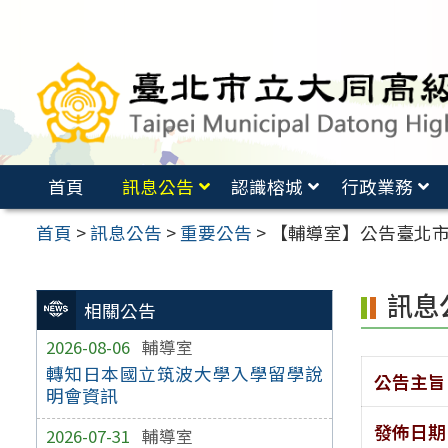
跳
至
主
要
內
容
首頁
訊息公告
認識榕城
行政業務
區
首頁
>
訊息公告
>
重要公告
>
【輔導室】公告臺北市
訊息
相關公告
2026-08-06
輔導室
轉知日本國立筑波大學入學留學說
公告主旨
明會資訊
發佈日期
2026-07-31
輔導室