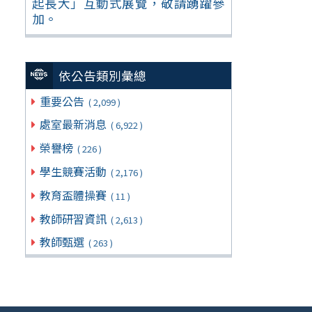
起長大」互動式展覽，敬請踴躍參
加。
依公告類別彙總
重要公告
( 2,099 )
處室最新消息
( 6,922 )
榮譽榜
( 226 )
學生競賽活動
( 2,176 )
教育盃體操賽
( 11 )
教師研習資訊
( 2,613 )
教師甄選
( 263 )