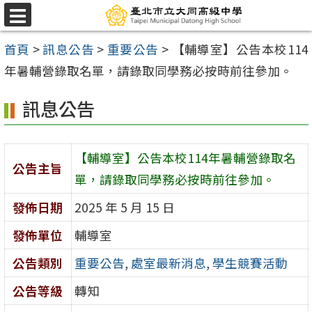
跳
選
至
單
首頁
>
訊息公告
>
重要公告
>
【輔導室】公告本校114
主
年暑輔營錄取名單，請錄取同學務必按時前往參加。
要
內
訊息公告
容
區
【輔導室】公告本校114年暑輔營錄取名
公告主旨
單，請錄取同學務必按時前往參加。
發佈日期
2025 年 5 月 15 日
發佈單位
輔導室
公告類別
重要公告
,
處室最新消息
,
學生競賽活動
公告等級
轉知