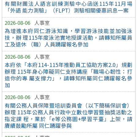
有關財團法人語言訓練測驗中心函送115年11月場
「外語 能力測驗」（FLPT）測驗相關優惠訊息一案
2026-08-06
人事室
為增進本府同仁游泳知識，學習游泳技能並加強泳
技，辦 理115年度泳池實地授課活動，請轉知所屬員
工及退休 （職）人員踴躍報名參加
2026-08-06
人事室
本府依「本府114-115年推動員工協助方案2.0」規劃
辦理 115年身心障礙同仁支持講座「職場心韌性：打
造你的專 屬支撐力」，請轉知所屬同仁踴躍報名參
加
2026-08-06
人事室
有關公務人員保障暨培訓委員會（以下簡稱保訓會）
辦理 115年公務人員行政中立數位學習暨抽獎活動之
指定課 程，業於「e等公務園+學習平臺」上架，請
賡續鼓勵所屬 同仁踴躍參與