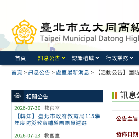
跳
至
主
要
內
容
首頁
訊息公告
認識榕城
行政業務
區
首頁
>
訊息公告
>
處室最新消息
>
【活動公告】國
訊息
相關公告
2026-07-30
教官室
【轉知】臺北市政府教育局115學
公告主旨
年度防災教育輔導團團員遴選
發佈日期
2026-07-23
教官室