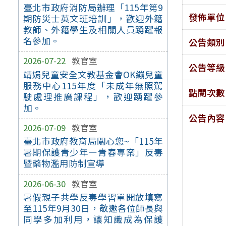
臺北市政府消防局辦理「115年第9
發佈單位
期防災士英文班培訓」，歡迎外籍
教師、外籍學生及相關人員踴躍報
名參加。
公告類別
2026-07-22
教官室
公告等級
靖娟兒童安全文教基金會OK繃兒童
服務中心115年度「未成年無照駕
點閱次數
駛處理推廣課程」，歡迎踴躍參
加。
公告內容
2026-07-09
教官室
臺北市政府教育局關心您~「115年
暑期保護青少年—青春專案」反毒
暨藥物濫用防制宣導
2026-06-30
教官室
暑假親子共學反毒學習單開放填寫
至115年9月30日，敬邀各位師長與
同學多加利用，讓知識成為保護