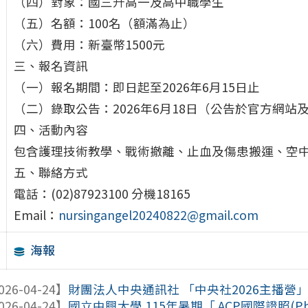
（四）對象：國三升高一及高中職學生
（五）名額：100名（額滿為止）
（六）費用：新臺幣1500元
三、報名資訊
（一）報名期間：即日起至2026年6月15日止
（二）錄取公告：2026年6月18日（公告於官方網站
四、活動內容
包含護理技術教學、戰術撤離、止血及傷患搬運、空
五、聯絡方式
電話：(02)87923100 分機18165
Email：
nursingangel20240822@gmail.com
海報
026-04-24】
財團法人中央通訊社 「中央社2026主播營
026-04-24】
國立中興大學 115年暑期「 ACP國際證照(Photosho