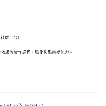
及社群平台）
中救護等實作課程，強化災難應變能力。
」
p及Illustrator) ...