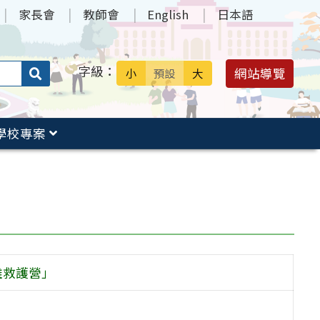
家長會
教師會
English
日本語
字級：
送出
網站導覽
小
預設
大
搜
尋：
學校專案
難救護營」