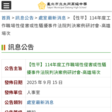
跳
選
至
單
首頁
>
訊息公告
>
處室最新消息
>
【性平】114年度工
主
作職場性侵害或性騷擾事件法院判決案例研討會-高雄
要
場次
內
容
訊息公告
區
【性平】114年度工作職場性侵害或性騷
公告主旨
擾事件法院判決案例研討會-高雄場次
發佈日期
2025 年 9 月 15 日
發佈單位
人事室
公告類別
處室最新消息