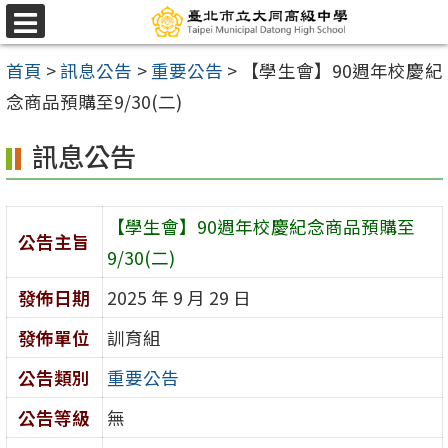
跳
選
至
單
首頁
>
訊息公告
>
重要公告
>
【學生會】90週年校慶紀
主
念商品預購至9/30(二)
要
內
訊息公告
容
區
【學生會】90週年校慶紀念商品預購至
公告主旨
9/30(二)
發佈日期
2025 年 9 月 29 日
發佈單位
訓育組
公告類別
重要公告
公告等級
無