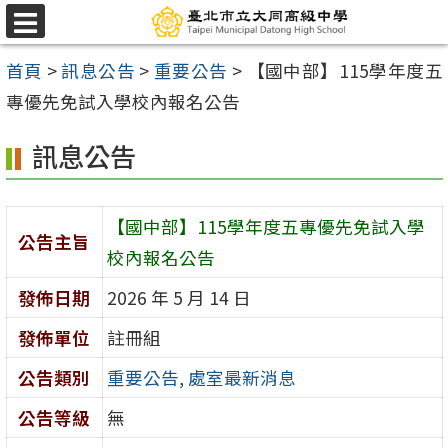
跳
選
至
單
首頁
>
訊息公告
>
重要公告
>
【國中部】115學年度五
主
專優先免試入學校內報名公告
要
內
訊息公告
容
區
【國中部】115學年度五專優先免試入學
公告主旨
校內報名公告
發佈日期
2026 年 5 月 14 日
發佈單位
註冊組
公告類別
重要公告
,
處室最新消息
公告等級
無