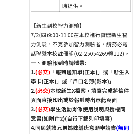
時提供。
【新生到校智力測驗】
7/2(四)9:00-11:00在本校進行實體新生智
力測驗，不克參加智力測驗者，請務必電
話聯繫本校註冊組(02-25054269轉112)。
一、測驗報到時請攜帶:
1.
(必交)
「報到通知單(正本)」或「新生入
學卡(正本)」或「戶口名簿(影本)」
2.
(必交)
本校新生X檔案，填寫完成將信件
頁面直接印出或於報到時出示此頁面
3.
(必交)
學生活動肖像使用說明與授權同
意書(如附件2)(自行下載列印填寫)
4.
同屆就讀兄弟姊妹編班意願申請書
(無則