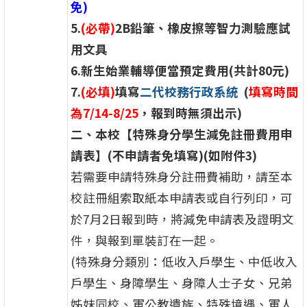
免)
5.
(必帶)
2B
鉛筆、橡皮擦等智力測驗應試
用文具
6.
新生始業輔導便當預定費用(共計80元)
7.
(必填)
填寫
二代校務行政系統
(
填寫時間
為7/14-8/25
，報到時無須出示)
二、本校【特殊身分學生減免註冊費用申
請表】(不申請者免填寫)(如附件3)
若需要申請特殊身分註冊費補助，請至本
校註冊組索取紙本申請表或自行列印，可
於7月2日報到時，將減免申請表及證明文
件，與報到單裝訂在一起。
(特殊身分類別：低收入戶學生、中低收入
戶學生、身障學生、身障人士子女、兄弟
姊妹同校、軍公教遺族、特殊境遇、軍人