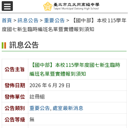
跳
選
至
單
首頁
>
訊息公告
>
重要公告
>
【國中部】本校115學年
主
度國七新生臨時編班名單暨實體報到須知
要
內
訊息公告
容
區
【國中部】本校115學年度國七新生臨時
公告主旨
編班名單暨實體報到須知
發佈日期
2026 年 6 月 29 日
發佈單位
註冊組
公告類別
重要公告
,
處室最新消息
公告等級
無