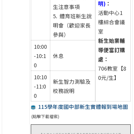
明)
：
生注意事項
活動中心1
5. 體育班新生說
樓綜合會議
明會（歡迎家長
室
參與）
新生始業輔
10:00
導便當訂購
-10:1
休息
處：
0
706教室【8
10:10
0元/生】
新生智力測驗及
-11:0
校務說明
0
115學年度國中部新生實體報到場地圖
(點擊下載檔案)