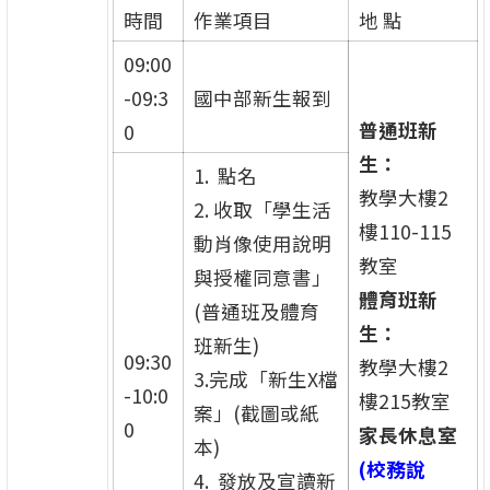
時間
作業項目
地 點
09:00
-09:3
國中部新生報到
普通班新
0
生：
1. 點名
教學大樓2
2. 收取「學生活
樓110-115
動肖像使用說明
教室
與授權同意書」
體育班新
(普通班及體育
生：
班新生)
09:30
教學大樓2
3.完成「新生X檔
-10:0
樓215教室
案」(截圖或紙
0
家長休息室
本)
(校務說
4. 發放及宣讀新