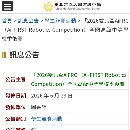
跳
選
至
單
首頁
>
訊息公告
>
學生競賽活動
>
「2026雙北盃AiFRC
主
（Ai-FIRST Robotics Competition）全國高級中等學
要
校季後賽
內
容
訊息公告
區
「2026雙北盃AiFRC （Ai-FIRST Robotics
公告主旨
Competition）全國高級中等學校季後賽
發佈日期
2026 年 6 月 29 日
發佈單位
圖書館
公告類別
學生競賽活動