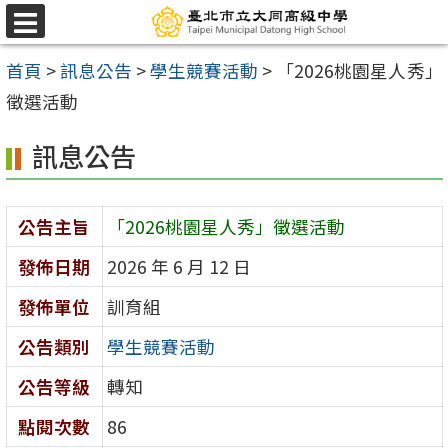
跳
選
至
單
首頁
>
訊息公告
>
學生競賽活動
>
「2026桃園星人秀」
主
徵選活動
要
內
訊息公告
容
區
公告主旨
「2026桃園星人秀」徵選活動
發佈日期
2026 年 6 月 12 日
發佈單位
訓育組
公告類別
學生競賽活動
公告等級
轉知
點閱次數
86