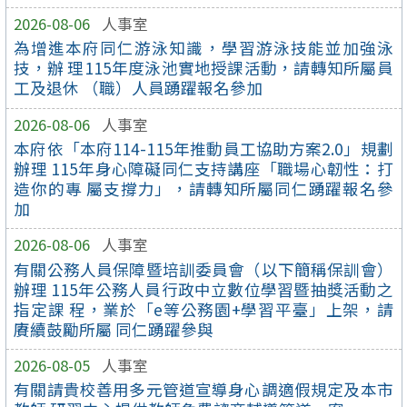
2026-08-06
人事室
為增進本府同仁游泳知識，學習游泳技能並加強泳
技，辦 理115年度泳池實地授課活動，請轉知所屬員
工及退休 （職）人員踴躍報名參加
2026-08-06
人事室
本府依「本府114-115年推動員工協助方案2.0」規劃
辦理 115年身心障礙同仁支持講座「職場心韌性：打
造你的專 屬支撐力」，請轉知所屬同仁踴躍報名參
加
2026-08-06
人事室
有關公務人員保障暨培訓委員會（以下簡稱保訓會）
辦理 115年公務人員行政中立數位學習暨抽獎活動之
指定課 程，業於「e等公務園+學習平臺」上架，請
賡續鼓勵所屬 同仁踴躍參與
2026-08-05
人事室
有關請貴校善用多元管道宣導身心調適假規定及本市