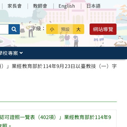
家長會
教師會
English
日本語
字級：
送出
網站導覽
小
預設
大
搜
尋：
學校專案
）」業經教育部於114年9月23日以臺教技（一）字
可證照一覽表（402項）」業經教育部於114年9
查照。