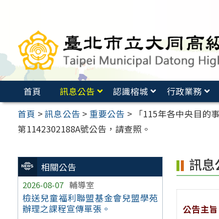
跳
至
主
要
內
容
首頁
訊息公告
認識榕城
行政業務
區
首頁
>
訊息公告
>
重要公告
>
「115年各中央目的
第1142302188A號公告，請查照。
訊息
相關公告
2026-08-07
輔導室
檢送兒童福利聯盟基金會兒盟學苑
辦理之課程宣傳單張。
公告主旨