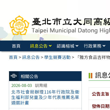
跳
至
主
要
內
容
首頁
訊息公告
認識榕城
行政業務
區
首頁
>
訊息公告
>
學生競賽活動
>
「雅方食品吉祥物
訊息
相關公告
2026-08-03
訓育組
北市社會局辦理116年行政院及衛
公告主旨
生福利部兒童及少年代表推薦名單
遴選計畫
發佈日期