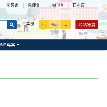
家長會
教師會
English
日本語
字級：
送出
網站導覽
小
預設
大
搜
尋：
學校專案