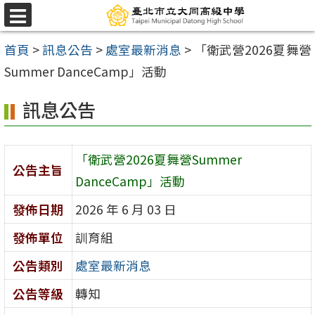
跳
選
至
單
首頁
>
訊息公告
>
處室最新消息
>
「衛武營2026夏舞營
主
Summer DanceCamp」活動
要
內
訊息公告
容
區
「衛武營2026夏舞營Summer
公告主旨
DanceCamp」活動
發佈日期
2026 年 6 月 03 日
發佈單位
訓育組
公告類別
處室最新消息
公告等級
轉知