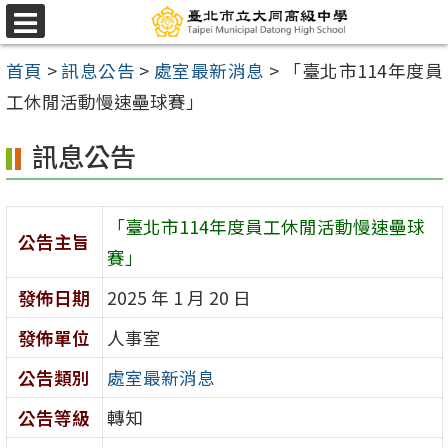
跳
選
至
單
首頁
>
訊息公告
>
處室最新消息
>
「臺北市114年度員
主
工休閒活動慢速壘球賽」
要
內
訊息公告
容
區
「臺北市114年度員工休閒活動慢速壘球
公告主旨
賽」
發佈日期
2025 年 1 月 20 日
發佈單位
人事室
公告類別
處室最新消息
公告等級
轉知