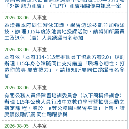
「外語 能力測驗」（FLPT）測驗相關優惠訊息一案
2026-08-06
人事室
為增進本府同仁游泳知識，學習游泳技能並加強泳
技，辦 理115年度泳池實地授課活動，請轉知所屬員
工及退休 （職）人員踴躍報名參加
2026-08-06
人事室
本府依「本府114-115年推動員工協助方案2.0」規劃
辦理 115年身心障礙同仁支持講座「職場心韌性：打
造你的專 屬支撐力」，請轉知所屬同仁踴躍報名參
加
2026-08-06
人事室
有關公務人員保障暨培訓委員會（以下簡稱保訓會）
辦理 115年公務人員行政中立數位學習暨抽獎活動之
指定課 程，業於「e等公務園+學習平臺」上架，請
賡續鼓勵所屬 同仁踴躍參與
2026-08-05
人事室