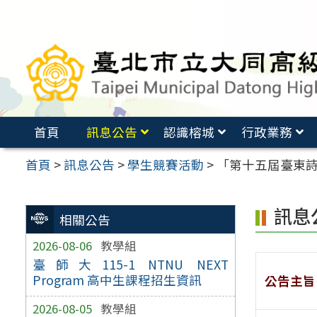
跳
至
主
要
內
容
首頁
訊息公告
認識榕城
行政業務
區
首頁
>
訊息公告
>
學生競賽活動
>
「第十五屆臺東詩歌節
訊息
相關公告
2026-08-06
教學組
臺師大115-1 NTNU NEXT
Program 高中生課程招生資訊
公告主旨
2026-08-05
教學組