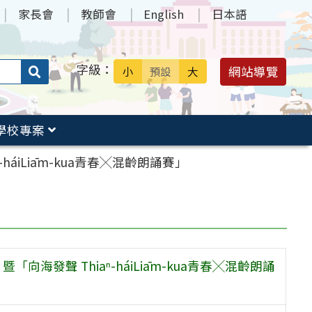
家長會
教師會
English
日本語
字級：
送出
網站導覽
小
預設
大
搜
尋：
學校專案
-háiLiām-kua青春╳混齡朗誦賽」
「向海發聲 Thiaⁿ-háiLiām-kua青春╳混齡朗誦