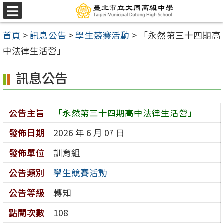
跳
選
至
單
首頁
>
訊息公告
>
學生競賽活動
>
「永然第三十四期高
主
中法律生活營」
要
內
訊息公告
容
區
公告主旨
「永然第三十四期高中法律生活營」
發佈日期
2026 年 6 月 07 日
發佈單位
訓育組
公告類別
學生競賽活動
公告等級
轉知
點閱次數
108