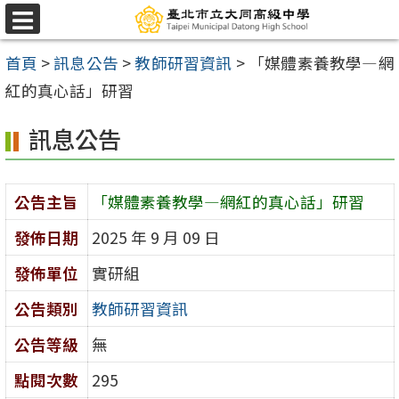
跳
選
至
單
首頁
>
訊息公告
>
教師研習資訊
>
「媒體素養教學—網
主
紅的真心話」研習
要
內
訊息公告
容
區
公告主旨
「媒體素養教學—網紅的真心話」研習
發佈日期
2025 年 9 月 09 日
發佈單位
實研組
公告類別
教師研習資訊
公告等級
無
點閱次數
295