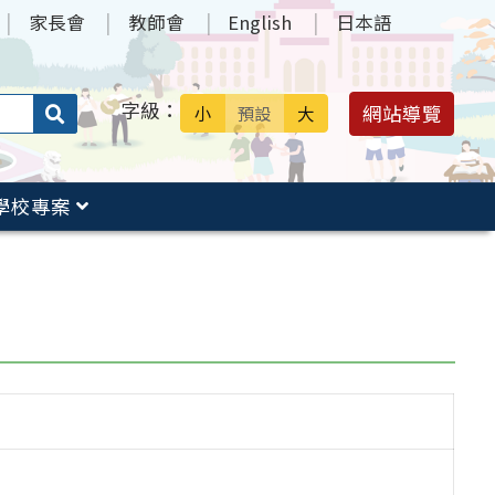
家長會
教師會
English
日本語
字級：
送出
網站導覽
小
預設
大
搜
尋：
學校專案