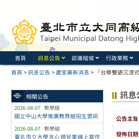
跳
至
主
要
內
容
首頁
訊息公告
認識榕城
行政業務
區
首頁
>
訊息公告
>
處室最新消息
>
「台華雙語沉浸
訊息
相關公告
2026-08-07
教學組
國立中山大學推廣教育組招生資訊
公告主旨
2026-08-07
教學組
發佈日期
臺北市立大學言心翎兒童線上寫作