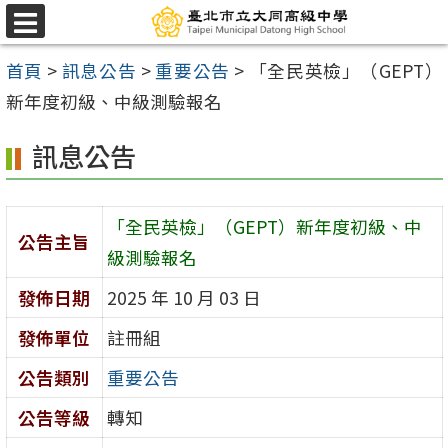
跳
選
至
單
首頁
>
訊息公告
>
重要公告
>
「全民英檢」（GEPT）
主
新年度初級、中級測驗報名
要
內
訊息公告
容
區
「全民英檢」（GEPT）新年度初級、中
公告主旨
級測驗報名
發佈日期
2025 年 10 月 03 日
發佈單位
註冊組
公告類別
重要公告
公告等級
轉知