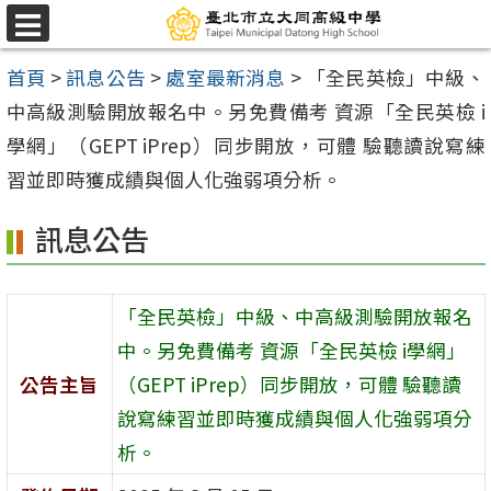
跳
選
至
單
首頁
>
訊息公告
>
處室最新消息
>
「全民英檢」中級、
主
中高級測驗開放報名中。另免費備考 資源「全民英檢 i
要
學網」（GEPT iPrep）同步開放，可體 驗聽讀說寫練
內
習並即時獲成績與個人化強弱項分析。
容
區
訊息公告
「全民英檢」中級、中高級測驗開放報名
中。另免費備考 資源「全民英檢 i學網」
公告主旨
（GEPT iPrep）同步開放，可體 驗聽讀
說寫練習並即時獲成績與個人化強弱項分
析。