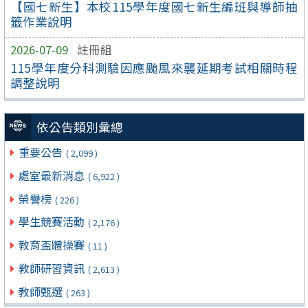
【國七新生】本校115學年度國七新生編班與導師抽
籤作業說明
2026-07-09
註冊組
115學年度分科測驗因應颱風來襲延期考試相關時程
調整說明
依公告類別彙總
重要公告
( 2,099 )
處室最新消息
( 6,922 )
榮譽榜
( 226 )
學生競賽活動
( 2,176 )
教育盃體操賽
( 11 )
教師研習資訊
( 2,613 )
教師甄選
( 263 )