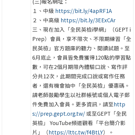
(三)報名網址：
１、中級
https://bit.ly/4apRF1A
２、中高級
https://bit.ly/3EExCAr
三、現在加入「全民英檢i學網」（GEPT i
Prep）會員，享不限次、不限期練習「全
民英檢」官方題庫的聽力、閱讀試題。至
6月底止，會員皆免費獲得120點的學習點
數，可在2個月期限內體驗口說、寫作評
分共12次，此期間完成口說或寫作任務
者，還有機會抽中「全民英檢」優惠碼。
請老師鼓勵學生以社群帳號或個人電子郵
件免費加入會員。更多資訊，請至
http
s://prep.gept.org.tw/
或至GEPT「全民
英檢」 YouTube頻道觀看「平台簡介影
片」（
https://lttc.tw/f4BtLY
）。