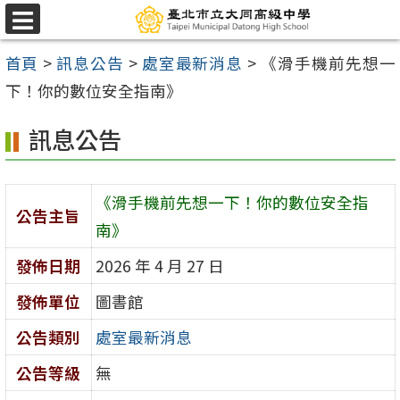
跳
選
至
單
首頁
>
訊息公告
>
處室最新消息
>
《滑手機前先想一
主
下！你的數位安全指南》
要
內
訊息公告
容
區
《滑手機前先想一下！你的數位安全指
公告主旨
南》
發佈日期
2026 年 4 月 27 日
發佈單位
圖書館
公告類別
處室最新消息
公告等級
無